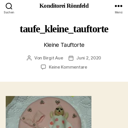
Konditorei Rönnfeld
Suchen
Menü
taufe_kleine_tauftorte
Kleine Tauftorte
Von
Birgit Aue
Juni 2, 2020
Beitragsautor
Veröffentlichungsdatum
zu
Keine Kommentare
taufe_kleine_tauftor