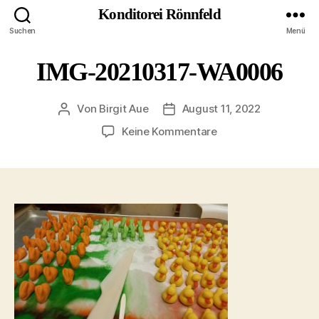
Konditorei Rönnfeld
Suchen
Menü
IMG-20210317-WA0006
Von
Birgit Aue
August 11, 2022
Beitragsautor
Veröffentlichungsdatum
zu
Keine Kommentare
IMG-
20210317-
WA0006