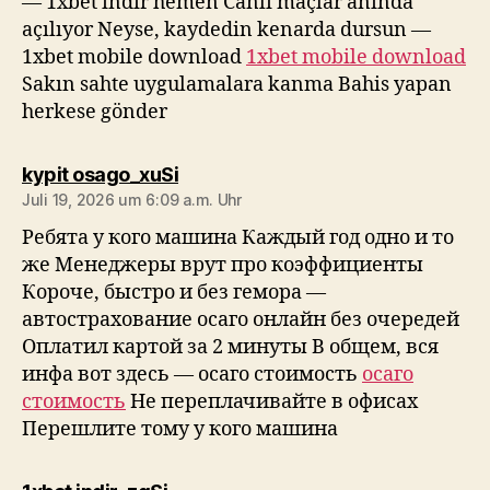
— 1xbet indir hemen Canlı maçlar anında
açılıyor Neyse, kaydedin kenarda dursun —
1xbet mobile download
1xbet mobile download
Sakın sahte uygulamalara kanma Bahis yapan
herkese gönder
sagt:
kypit osago_xuSi
Juli 19, 2026 um 6:09 a.m. Uhr
Ребята у кого машина Каждый год одно и то
же Менеджеры врут про коэффициенты
Короче, быстро и без гемора —
автострахование осаго онлайн без очередей
Оплатил картой за 2 минуты В общем, вся
инфа вот здесь — осаго стоимость
осаго
стоимость
Не переплачивайте в офисах
Перешлите тому у кого машина