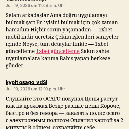
Juli 19, 2026 um 11:49 a.m. Uhr
Selam arkadaşlar Ama doğru uygulamayı
bulmak şart En iyisini bulmak için çok zaman
harcadım Hiçbir sorun yaşamadım — 1xbet
mobil indir ücretsiz Çekim işlemleri saniyeler
içinde Neyse, tüm detaylar linkte — 1xbet
güncelleme
1xbet güncelleme
Sakın sahte
uygulamalara kanma Bahis yapan herkese
gönder
sagt:
kypit osago_vdSi
Juli 19, 2026 um 12:10 p.m. Uhr
Слушайте кто ОСАГО покупал Цены растут
как на дрожжах Везде разные цены Короче,
быстро и без гемора — заказать полис осаго
с электронным полисом Оплатил картой за 2
минуты В общем, сохраняйте себе —