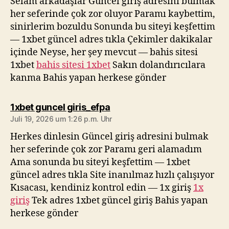
Selam arkadaşlar Güncel giriş adresini bulmak
her seferinde çok zor oluyor Paramı kaybettim,
sinirlerim bozuldu Sonunda bu siteyi keşfettim
— 1xbet güncel adres tıkla Çekimler dakikalar
içinde Neyse, her şey mevcut — bahis sitesi
1xbet
bahis sitesi 1xbet
Sakın dolandırıcılara
kanma Bahis yapan herkese gönder
sagt:
1xbet guncel giris_efpa
Juli 19, 2026 um 1:26 p.m. Uhr
Herkes dinlesin Güncel giriş adresini bulmak
her seferinde çok zor Paramı geri alamadım
Ama sonunda bu siteyi keşfettim — 1xbet
güncel adres tıkla Site inanılmaz hızlı çalışıyor
Kısacası, kendiniz kontrol edin — 1x giriş
1x
giriş
Tek adres 1xbet güncel giriş Bahis yapan
herkese gönder