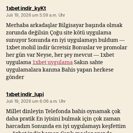
sagt:
1xbet indir_kyKt
Juli 19, 2026 um 5:59 a.m. Uhr
Merhaba arkadaşlar Bilgisayar başında olmak
zorunda değilsin Çoğu site kötü uygulama
sunuyor Sonunda en iyi uygulamayı buldum —
1xbet mobil indir ücretsiz Bonuslar ve promolar
her gün var Neyse, her şey mevcut — 1xbet
uygulama
1xbet uygulama
Sakın sahte
uygulamalara kanma Bahis yapan herkese
gönder
sagt:
1xbet indir_lupi
Juli 19, 2026 um 6:06 a.m. Uhr
Millet dinleyin Telefonda bahis oynamak çok
daha pratik En iyisini bulmak için çok zaman
harcadım Sonunda en iyi uygulamayı keşfettim