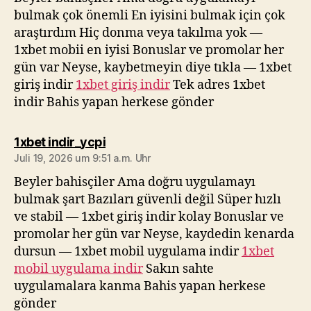
bulmak çok önemli En iyisini bulmak için çok
araştırdım Hiç donma veya takılma yok —
1xbet mobii en iyisi Bonuslar ve promolar her
gün var Neyse, kaybetmeyin diye tıkla — 1xbet
giriş indir
1xbet giriş indir
Tek adres 1xbet
indir Bahis yapan herkese gönder
sagt:
1xbet indir_ycpi
Juli 19, 2026 um 9:51 a.m. Uhr
Beyler bahisçiler Ama doğru uygulamayı
bulmak şart Bazıları güvenli değil Süper hızlı
ve stabil — 1xbet giriş indir kolay Bonuslar ve
promolar her gün var Neyse, kaydedin kenarda
dursun — 1xbet mobil uygulama indir
1xbet
mobil uygulama indir
Sakın sahte
uygulamalara kanma Bahis yapan herkese
gönder