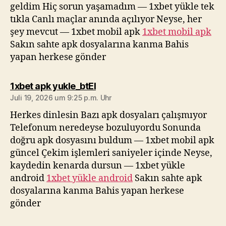
geldim Hiç sorun yaşamadım — 1xbet yükle tek
tıkla Canlı maçlar anında açılıyor Neyse, her
şey mevcut — 1xbet mobil apk
1xbet mobil apk
Sakın sahte apk dosyalarına kanma Bahis
yapan herkese gönder
sagt:
1xbet apk yukle_btEl
Juli 19, 2026 um 9:25 p.m. Uhr
Herkes dinlesin Bazı apk dosyaları çalışmıyor
Telefonum neredeyse bozuluyordu Sonunda
doğru apk dosyasını buldum — 1xbet mobil apk
güncel Çekim işlemleri saniyeler içinde Neyse,
kaydedin kenarda dursun — 1xbet yükle
android
1xbet yükle android
Sakın sahte apk
dosyalarına kanma Bahis yapan herkese
gönder