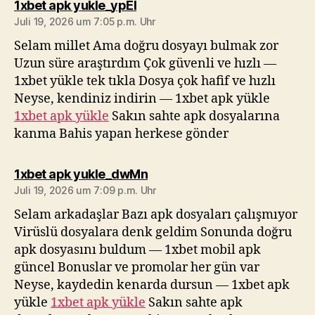
sagt:
1xbet apk yukle_ypEl
Juli 19, 2026 um 7:05 p.m. Uhr
Selam millet Ama doğru dosyayı bulmak zor
Uzun süre araştırdım Çok güvenli ve hızlı —
1xbet yükle tek tıkla Dosya çok hafif ve hızlı
Neyse, kendiniz indirin — 1xbet apk yükle
1xbet apk yükle
Sakın sahte apk dosyalarına
kanma Bahis yapan herkese gönder
sagt:
1xbet apk yukle_dwMn
Juli 19, 2026 um 7:09 p.m. Uhr
Selam arkadaşlar Bazı apk dosyaları çalışmıyor
Virüslü dosyalara denk geldim Sonunda doğru
apk dosyasını buldum — 1xbet mobil apk
güncel Bonuslar ve promolar her gün var
Neyse, kaydedin kenarda dursun — 1xbet apk
yükle
1xbet apk yükle
Sakın sahte apk