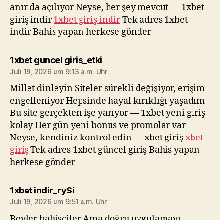
anında açılıyor Neyse, her şey mevcut — 1xbet
giriş indir
1xbet giriş indir
Tek adres 1xbet
indir Bahis yapan herkese gönder
sagt:
1xbet guncel giris_etki
Juli 19, 2026 um 9:13 a.m. Uhr
Millet dinleyin Siteler sürekli değişiyor, erişim
engelleniyor Hepsinde hayal kırıklığı yaşadım
Bu site gerçekten işe yarıyor — 1xbet yeni giriş
kolay Her gün yeni bonus ve promolar var
Neyse, kendiniz kontrol edin — xbet giriş
xbet
giriş
Tek adres 1xbet güncel giriş Bahis yapan
herkese gönder
sagt:
1xbet indir_rySi
Juli 19, 2026 um 9:51 a.m. Uhr
Beyler bahisçiler Ama doğru uygulamayı