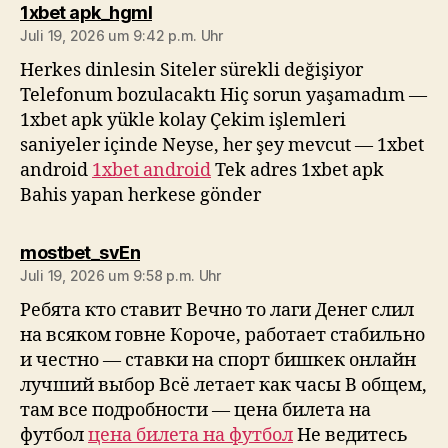
sagt:
1xbet apk_hgml
Juli 19, 2026 um 9:42 p.m. Uhr
Herkes dinlesin Siteler sürekli değişiyor
Telefonum bozulacaktı Hiç sorun yaşamadım —
1xbet apk yükle kolay Çekim işlemleri
saniyeler içinde Neyse, her şey mevcut — 1xbet
android
1xbet android
Tek adres 1xbet apk
Bahis yapan herkese gönder
sagt:
mostbet_svEn
Juli 19, 2026 um 9:58 p.m. Uhr
Ребята кто ставит Вечно то лаги Денег слил
на всяком говне Короче, работает стабильно
и честно — ставки на спорт бишкек онлайн
лучший выбор Всё летает как часы В общем,
там все подробности — цена билета на
футбол
цена билета на футбол
Не ведитесь