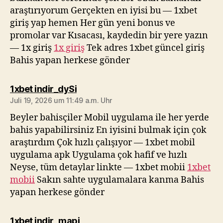
araştırıyorum Gerçekten en iyisi bu — 1xbet
giriş yap hemen Her gün yeni bonus ve
promolar var Kısacası, kaydedin bir yere yazın
— 1x giriş
1x giriş
Tek adres 1xbet güncel giriş
Bahis yapan herkese gönder
sagt:
1xbet indir_dySi
Juli 19, 2026 um 11:49 a.m. Uhr
Beyler bahisçiler Mobil uygulama ile her yerde
bahis yapabilirsiniz En iyisini bulmak için çok
araştırdım Çok hızlı çalışıyor — 1xbet mobil
uygulama apk Uygulama çok hafif ve hızlı
Neyse, tüm detaylar linkte — 1xbet mobii
1xbet
mobii
Sakın sahte uygulamalara kanma Bahis
yapan herkese gönder
sagt:
1xbet indir_mapi