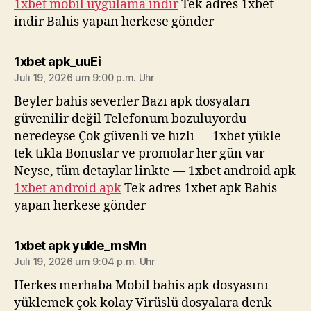
1xbet mobil uygulama indir
Tek adres 1xbet
indir Bahis yapan herkese gönder
sagt:
1xbet apk_uuEi
Juli 19, 2026 um 9:00 p.m. Uhr
Beyler bahis severler Bazı apk dosyaları
güvenilir değil Telefonum bozuluyordu
neredeyse Çok güvenli ve hızlı — 1xbet yükle
tek tıkla Bonuslar ve promolar her gün var
Neyse, tüm detaylar linkte — 1xbet android apk
1xbet android apk
Tek adres 1xbet apk Bahis
yapan herkese gönder
sagt:
1xbet apk yukle_msMn
Juli 19, 2026 um 9:04 p.m. Uhr
Herkes merhaba Mobil bahis apk dosyasını
yüklemek çok kolay Virüslü dosyalara denk