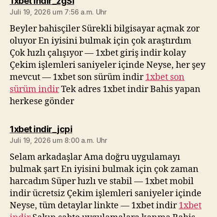
sagt:
1xbet indir_zgSi
Juli 19, 2026 um 7:56 a.m. Uhr
Beyler bahisçiler Sürekli bilgisayar açmak zor
oluyor En iyisini bulmak için çok araştırdım
Çok hızlı çalışıyor — 1xbet giriş indir kolay
Çekim işlemleri saniyeler içinde Neyse, her şey
mevcut — 1xbet son sürüm indir
1xbet son
sürüm indir
Tek adres 1xbet indir Bahis yapan
herkese gönder
sagt:
1xbet indir_jcpi
Juli 19, 2026 um 8:00 a.m. Uhr
Selam arkadaşlar Ama doğru uygulamayı
bulmak şart En iyisini bulmak için çok zaman
harcadım Süper hızlı ve stabil — 1xbet mobil
indir ücretsiz Çekim işlemleri saniyeler içinde
Neyse, tüm detaylar linkte — 1xbet indir
1xbet