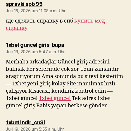
sagt:
spravki spb 95
Juli 16, 2026 um 11:08 a.m. Uhr
где сделать справку в спб
купить мед
справку
sagt:
1xbet guncel giris_bupa
Juli 19, 2026 um 5:47 a.m. Uhr
Merhaba arkadaşlar Güncel giriş adresini
bulmak her seferinde çok zor Uzun zamandır
araştırıyorum Ama sonunda bu siteyi keşfettim
— 1xbet yeni giriş kolay Site inanılmaz hızlı
çalışıyor Kısacası, kendiniz kontrol edin —
1xbet güncel
1xbet güncel
Tek adres 1xbet
güncel giriş Bahis yapan herkese gönder
sagt:
1xbet indir_cnSi
Juli 19, 2026 um 5:55 a.m. Uhr