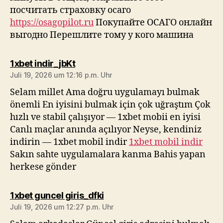
посчитать страховку осаго
https://osagopilot.ru
Покупайте ОСАГО онлайн
выгодно Перешлите тому у кого машина
sagt:
1xbet indir_jbKt
Juli 19, 2026 um 12:16 p.m. Uhr
Selam millet Ama doğru uygulamayı bulmak
önemli En iyisini bulmak için çok uğraştım Çok
hızlı ve stabil çalışıyor — 1xbet mobii en iyisi
Canlı maçlar anında açılıyor Neyse, kendiniz
indirin — 1xbet mobil indir
1xbet mobil indir
Sakın sahte uygulamalara kanma Bahis yapan
herkese gönder
sagt:
1xbet guncel giris_dfki
Juli 19, 2026 um 12:27 p.m. Uhr