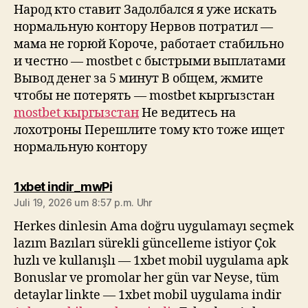
Народ кто ставит Задолбался я уже искать
нормальную контору Нервов потратил —
мама не горюй Короче, работает стабильно
и честно — mostbet с быстрыми выплатами
Вывод денег за 5 минут В общем, жмите
чтобы не потерять — mostbet кыргызстан
mostbet кыргызстан
Не ведитесь на
лохотроны Перешлите тому кто тоже ищет
нормальную контору
sagt:
1xbet indir_mwPi
Juli 19, 2026 um 8:57 p.m. Uhr
Herkes dinlesin Ama doğru uygulamayı seçmek
lazım Bazıları sürekli güncelleme istiyor Çok
hızlı ve kullanışlı — 1xbet mobil uygulama apk
Bonuslar ve promolar her gün var Neyse, tüm
detaylar linkte — 1xbet mobil uygulama indir