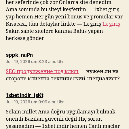
her seferinde çok zor Onlarca site denedim
Ama sonunda bu siteyi keşfettim — 1xbet giriş
yap hemen Her gün yeni bonus ve promolar var
Kısacası, tüm detaylar linkte — 1x giriş
1x giriş
Sakın sahte sitelere kanma Bahis yapan
herkese gönder
sagt:
sppk_nuPn
Juli 19, 2026 um 8:23 a.m. Uhr
SEO продвижение под ключ
— нужен ли на
стороне клиента технический специалист?
sagt:
1xbet indir_jsKt
Juli 19, 2026 um 9:09 a.m. Uhr
Selam millet Ama doğru uygulamayı bulmak
önemli Bazıları güvenli değil Hiç sorun
yaşamadım — 1xbet indir hemen Canlı maçlar