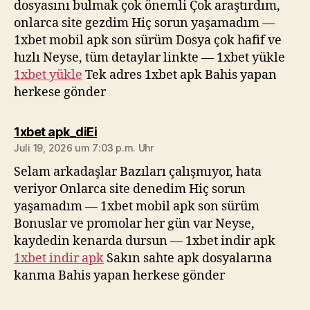
dosyasını bulmak çok önemli Çok araştırdım,
onlarca site gezdim Hiç sorun yaşamadım —
1xbet mobil apk son sürüm Dosya çok hafif ve
hızlı Neyse, tüm detaylar linkte — 1xbet yükle
1xbet yükle
Tek adres 1xbet apk Bahis yapan
herkese gönder
sagt:
1xbet apk_diEi
Juli 19, 2026 um 7:03 p.m. Uhr
Selam arkadaşlar Bazıları çalışmıyor, hata
veriyor Onlarca site denedim Hiç sorun
yaşamadım — 1xbet mobil apk son sürüm
Bonuslar ve promolar her gün var Neyse,
kaydedin kenarda dursun — 1xbet indir apk
1xbet indir apk
Sakın sahte apk dosyalarına
kanma Bahis yapan herkese gönder