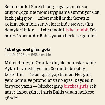
Selam millet Sürekli bilgisayar açmak zor
oluyor Çoğu site mobil uygulama sunmuyor Çok
hızlı çalışıyor — 1xbet mobil indir ücretsiz
Çekim işlemleri saniyeler içinde Neyse, tüm
detaylar linkte — 1xbet mobii
1xbet mobii
Tek
adres 1xbet indir Bahis yapan herkese gönder
sagt:
1xbet guncel giris_goki
Juli 19, 2026 um 5:55 a.m. Uhr
Millet dinleyin Oranlar düşük, bonuslar sahte
Aylardır araştırıyorum Sonunda bu siteyi
keşfettim — 1xbet giriş yap hemen Her gün
yeni bonus ve promolar var Neyse, kaydedin
bir yere yazın — birxbet giriş
birxbet giriş
Tek
adres 1xbet güncel giriş Bahis yapan herkese
gönder