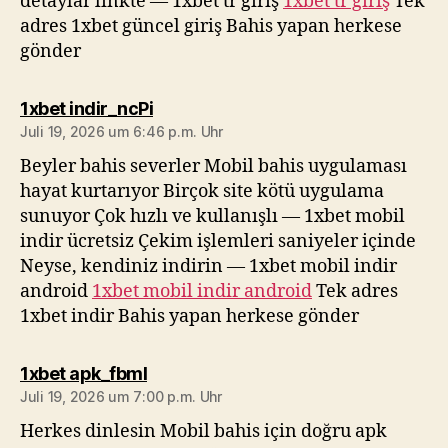
detaylar linkte — 1xbet tr giriş
1xbet tr giriş
Tek
adres 1xbet güncel giriş Bahis yapan herkese
gönder
sagt:
1xbet indir_ncPi
Juli 19, 2026 um 6:46 p.m. Uhr
Beyler bahis severler Mobil bahis uygulaması
hayat kurtarıyor Birçok site kötü uygulama
sunuyor Çok hızlı ve kullanışlı — 1xbet mobil
indir ücretsiz Çekim işlemleri saniyeler içinde
Neyse, kendiniz indirin — 1xbet mobil indir
android
1xbet mobil indir android
Tek adres
1xbet indir Bahis yapan herkese gönder
sagt:
1xbet apk_fbml
Juli 19, 2026 um 7:00 p.m. Uhr
Herkes dinlesin Mobil bahis için doğru apk