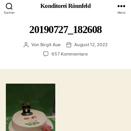
Konditorei Rönnfeld
Suchen
Menü
20190727_182608
Von
Birgit Aue
August 12, 2022
Beitragsautor
Veröffentlichungsdatum
zu
657 Kommentare
20190727_182608