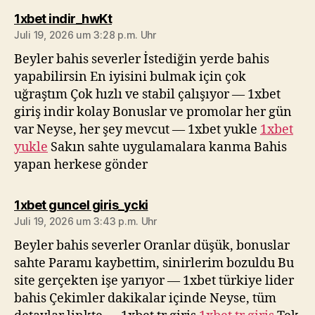
sagt:
1xbet indir_hwKt
Juli 19, 2026 um 3:28 p.m. Uhr
Beyler bahis severler İstediğin yerde bahis
yapabilirsin En iyisini bulmak için çok
uğraştım Çok hızlı ve stabil çalışıyor — 1xbet
giriş indir kolay Bonuslar ve promolar her gün
var Neyse, her şey mevcut — 1xbet yukle
1xbet
yukle
Sakın sahte uygulamalara kanma Bahis
yapan herkese gönder
sagt:
1xbet guncel giris_ycki
Juli 19, 2026 um 3:43 p.m. Uhr
Beyler bahis severler Oranlar düşük, bonuslar
sahte Paramı kaybettim, sinirlerim bozuldu Bu
site gerçekten işe yarıyor — 1xbet türkiye lider
bahis Çekimler dakikalar içinde Neyse, tüm