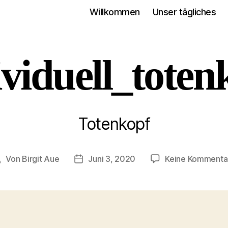
Willkommen
Unser tägliches
ividuell_toten
Totenkopf
Von
Birgit Aue
Juni 3, 2020
Keine Kommenta
eitragsautor
Veröffentlichungsdatum