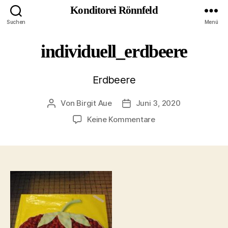
Konditorei Rönnfeld
Suchen
Menü
individuell_erdbeere
Erdbeere
Von
Birgit Aue
Juni 3, 2020
Beitragsautor
Veröffentlichungsdatum
zu
Keine Kommentare
individuell_erdbeer