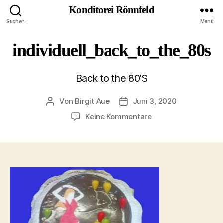
Konditorei Rönnfeld
Suchen
Menü
individuell_back_to_the_80s
Back to the 80’S
Von
Birgit Aue
Juni 3, 2020
Beitragsautor
Veröffentlichungsdatum
zu
Keine Kommentare
individuell_back_to